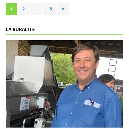
1
2
…
15
»
LA RURALITE