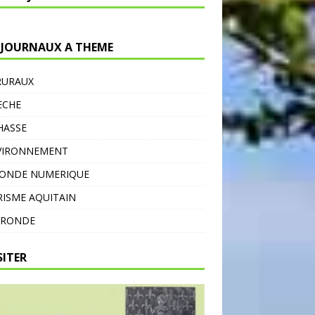
 JOURNAUX A THEME
RURAUX
ECHE
HASSE
VIRONNEMENT
MONDE NUMERIQUE
ISME AQUITAIN
IRONDE
SITER