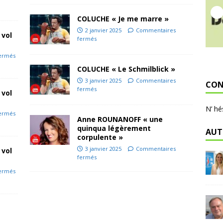
COLUCHE « Je me marre »
2 janvier 2025
Commentaires
 vol
fermés
ermés
COLUCHE « Le Schmilblick »
3 janvier 2025
Commentaires
CON
fermés
 vol
N’ hé
ermés
Anne ROUNANOFF « une
quinqua légèrement
AUT
corpulente »
3 janvier 2025
Commentaires
 vol
fermés
ermés