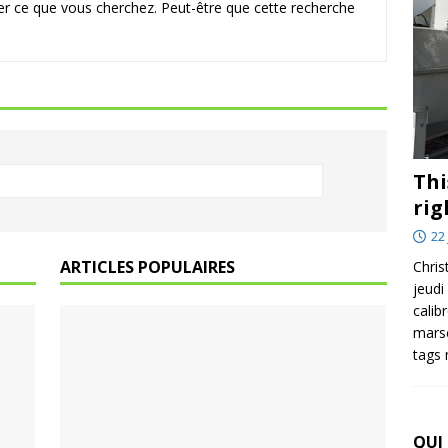
r ce que vous cherchez. Peut-être que cette recherche
Thi
rig
22 
ARTICLES POPULAIRES
Chris
jeudi
calib
marse
tags
QUI 