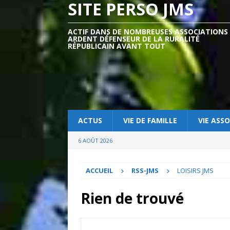
SITE PERSO JMS
ACTIF DANS DE NOMBREUSES ASSOCIATIONS
ARDENT DÉFENSEUR DE LA RURALITÉ
RÉPUBLICAIN AVANT TOUT
ACTUS
VIE DE FAMILLE
VIE ASSO
6 AOÛT 2026
ACCUEIL
RSS-JMS
LOISIRS JMS
Rien de trouvé