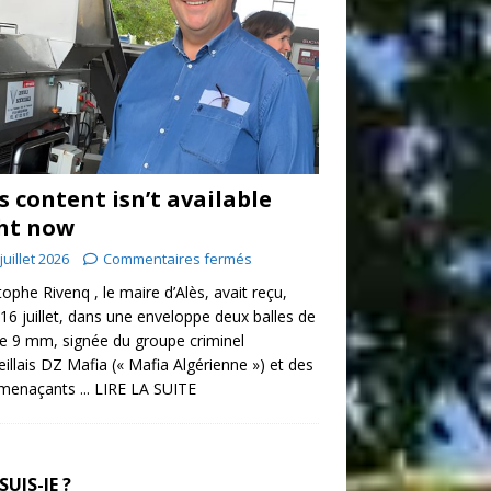
s content isn’t available
ht now
juillet 2026
Commentaires fermés
tophe Rivenq , le maire d’Alès, avait reçu,
 16 juillet, dans une enveloppe deux balles de
re 9 mm, signée du groupe criminel
illais DZ Mafia (« Mafia Algérienne ») et des
 menaçants
... LIRE LA SUITE
SUIS-JE ?