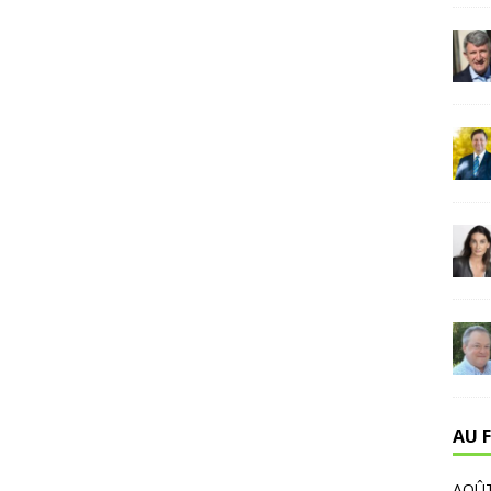
AU F
AOÛT