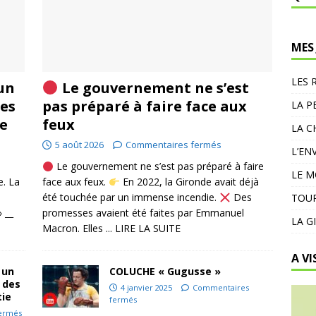
MES
LES 
 un
Le gouvernement ne s’est
des
pas préparé à faire face aux
LA P
ie
feux
LA C
5 août 2026
Commentaires fermés
L’EN
Le gouvernement ne s’est pas préparé à faire
LE 
e. La
face aux feux.
En 2022, la Gironde avait déjà
été touchée par un immense incendie.
Des
TOUR
» __
promesses avaient été faites par Emmanuel
LA G
Macron. Elles
... LIRE LA SUITE
A VI
 un
COLUCHE « Gugusse »
 des
4 janvier 2025
Commentaires
tie
fermés
ermés