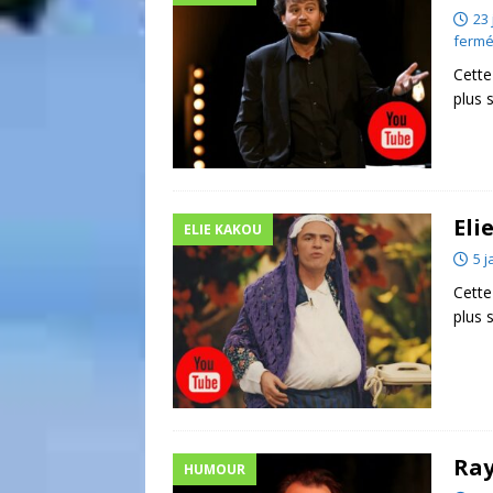
23 
ferm
Cette
plus 
Eli
ELIE KAKOU
5 j
Cette
plus 
Ray
HUMOUR