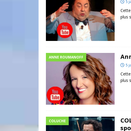
5 j
Cette
plus
Ann
ANNE ROUMANOFF
5 j
Cette
plus
COL
COLUCHE
spo