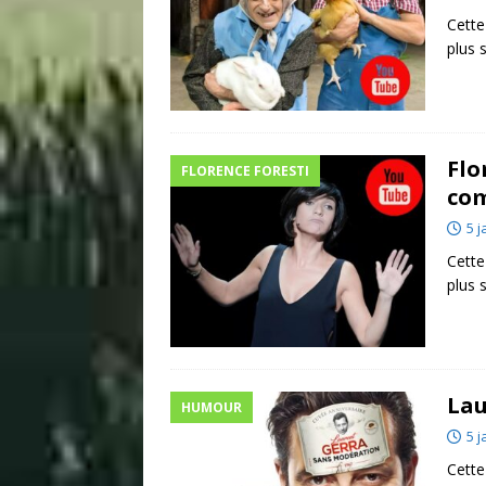
Cette
plus 
Flo
FLORENCE FORESTI
co
5 j
Cette
plus 
Lau
HUMOUR
5 j
Cette