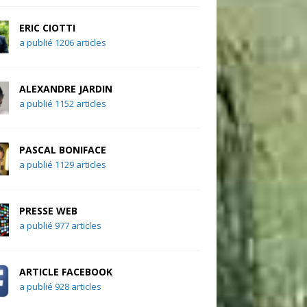
ERIC CIOTTI
a publié 1206 articles
ALEXANDRE JARDIN
a publié 1152 articles
PASCAL BONIFACE
a publié 1129 articles
PRESSE WEB
a publié 977 articles
ARTICLE FACEBOOK
a publié 928 articles