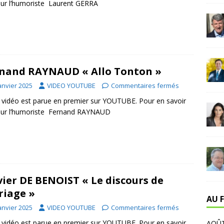
sur l’humoriste Laurent GERRA
nand RAYNAUD « Allo Tonton »
anvier 2025
VIDEO YOUTUBE
Commentaires fermés
 vidéo est parue en premier sur YOUTUBE. Pour en savoir
sur l’humoriste Fernand RAYNAUD
vier DE BENOIST « Le discours de
iage »
AU F
anvier 2025
VIDEO YOUTUBE
Commentaires fermés
 vidéo est parue en premier sur YOUTUBE. Pour en savoir
AOÛT