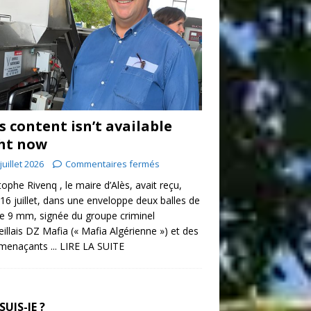
s content isn’t available
ht now
juillet 2026
Commentaires fermés
tophe Rivenq , le maire d’Alès, avait reçu,
 16 juillet, dans une enveloppe deux balles de
re 9 mm, signée du groupe criminel
illais DZ Mafia (« Mafia Algérienne ») et des
 menaçants
... LIRE LA SUITE
SUIS-JE ?