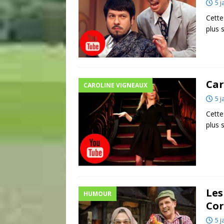
5 j
Cette
plus 
Car
CAROLINE VIGNEAUX
5 j
Cette
plus 
Les
HUMOUR
Cor
5 j