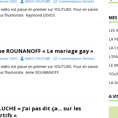
anvier 2025
VIDEO YOUTUBE
Commentaires fermés
 vidéo est parue en premier sur YOUTUBE. Pour en savoir
 sur l’humoriste Raymond DEVOS
MES
LES 
LA P
LA C
e ROUNANOFF « Le mariage gay »
L’EN
anvier 2025
VIDEO YOUTUBE
Commentaires fermés
LE 
 vidéo est parue en premier sur YOUTUBE. Pour en savoir
 sur l’humoriste Anne ROUMANOFF
TOUR
LA G
A VI
UCHE « J’ai pas dit ça… sur les
rtifs »