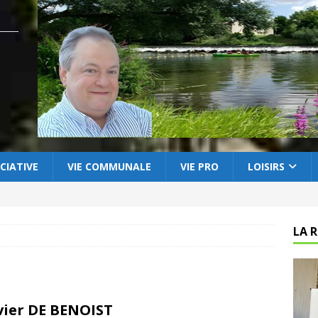
CIATIVE
VIE COMMUNALE
VIE PRO
LOISIRS
LA 
vier DE BENOIST