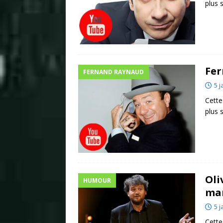
plus 
Fer
FERNAND RAYNAUD
5 j
Cette
plus 
Oli
HUMOUR
mar
5 j
Cette