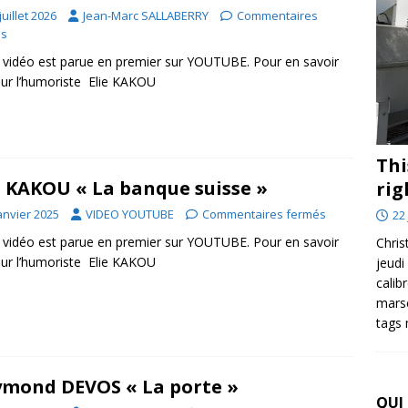
juillet 2026
Jean-Marc SALLABERRY
Commentaires
és
 vidéo est parue en premier sur YOUTUBE. Pour en savoir
sur l’humoriste Elie KAKOU
Thi
e KAKOU « La banque suisse »
rig
anvier 2025
VIDEO YOUTUBE
Commentaires fermés
22 
 vidéo est parue en premier sur YOUTUBE. Pour en savoir
Chris
sur l’humoriste Elie KAKOU
jeudi
calib
marse
tags
mond DEVOS « La porte »
QUI 