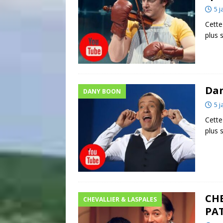
5 j
Cette
plus 
Dan
DANY BOON
5 j
Cette
plus 
CHE
CHEVALLIER & LASPALES
PAT