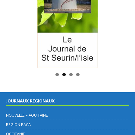
JOURNAUX REGIONAUX
NOUVELLE – AQUITAINE
REGION PACA
OCCITANIE