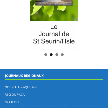
JOURNAUX REGIONAUX
NOUVELLE – AQUITAINE
REGION PACA
OCCITANIE