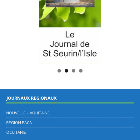
JOURNAUX REGIONAUX
NOUVELLE – AQUITAINE
REGION PACA
OCCITANIE