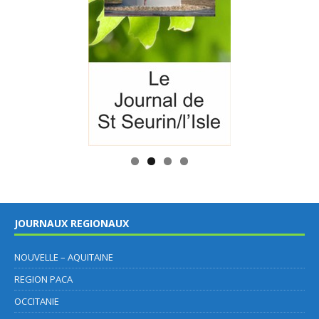
JOURNAUX REGIONAUX
NOUVELLE – AQUITAINE
REGION PACA
OCCITANIE