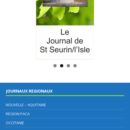
JOURNAUX REGIONAUX
NOUVELLE – AQUITAINE
REGION PACA
OCCITANIE