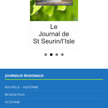
JOURNAUX REGIONAUX
NOUVELLE – AQUITAINE
REGION PACA
OCCITANIE