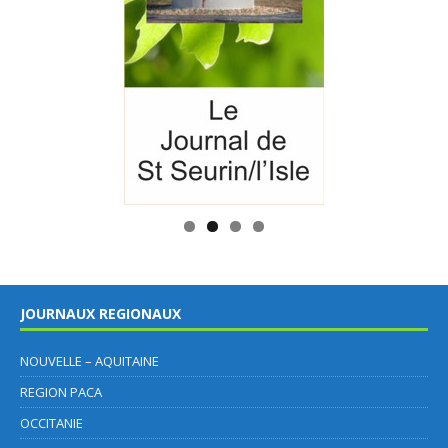
JOURNAUX REGIONAUX
NOUVELLE – AQUITAINE
REGION PACA
OCCITANIE