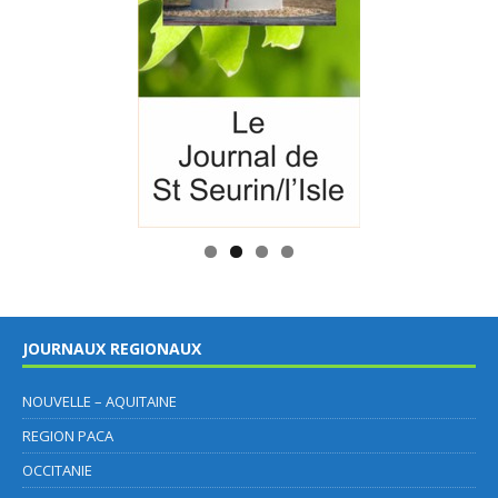
JOURNAUX REGIONAUX
NOUVELLE – AQUITAINE
REGION PACA
OCCITANIE