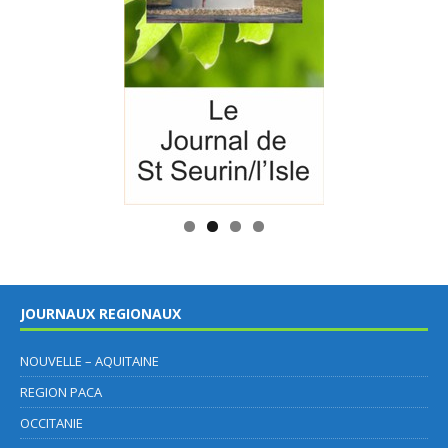
JOURNAUX REGIONAUX
NOUVELLE – AQUITAINE
REGION PACA
OCCITANIE