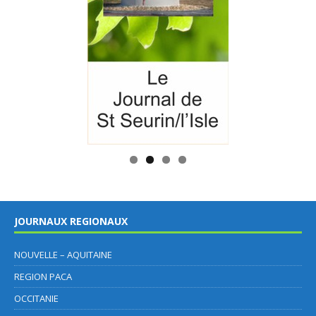
JOURNAUX REGIONAUX
NOUVELLE – AQUITAINE
REGION PACA
OCCITANIE