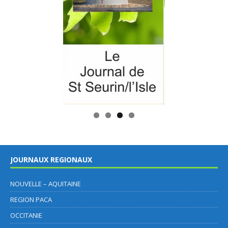
JOURNAUX REGIONAUX
NOUVELLE – AQUITAINE
REGION PACA
OCCITANIE