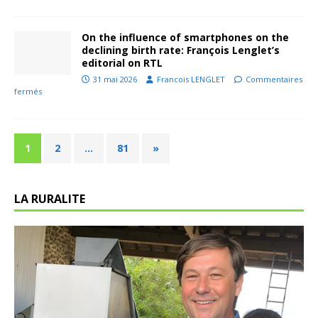
On the influence of smartphones on the
declining birth rate: François Lenglet’s
editorial on RTL
31 mai 2026
Francois LENGLET
Commentaires
fermés
1
2
…
81
»
LA RURALITE