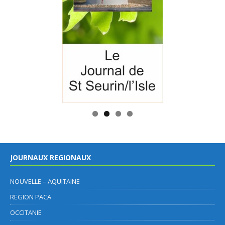
JOURNAUX REGIONAUX
NOUVELLE – AQUITAINE
REGION PACA
OCCITANIE