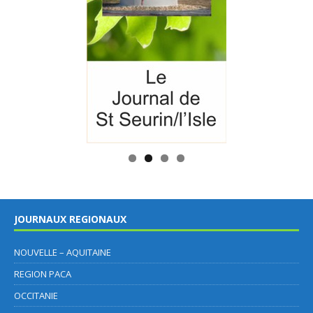
JOURNAUX REGIONAUX
NOUVELLE – AQUITAINE
REGION PACA
OCCITANIE