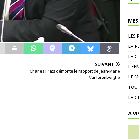
MES
LES 
LA P
LA C
SUIVANT
L’EN
Charles Prats démonte le rapport de Jean-Marie
LE 
Vanlerenberghe
TOUR
LA G
A VI