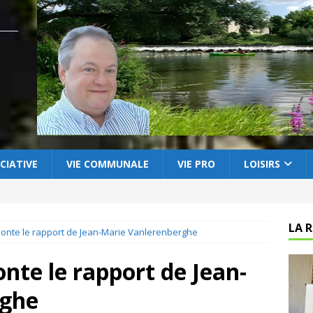
CIATIVE
VIE COMMUNALE
VIE PRO
LOISIRS
LA 
onte le rapport de Jean-Marie Vanlerenberghe
nte le rapport de Jean-
rghe