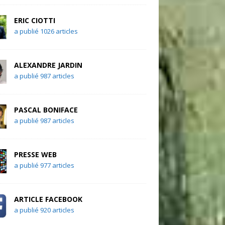
ERIC CIOTTI
a publié 1026 articles
ALEXANDRE JARDIN
a publié 987 articles
PASCAL BONIFACE
a publié 987 articles
PRESSE WEB
a publié 977 articles
ARTICLE FACEBOOK
a publié 920 articles