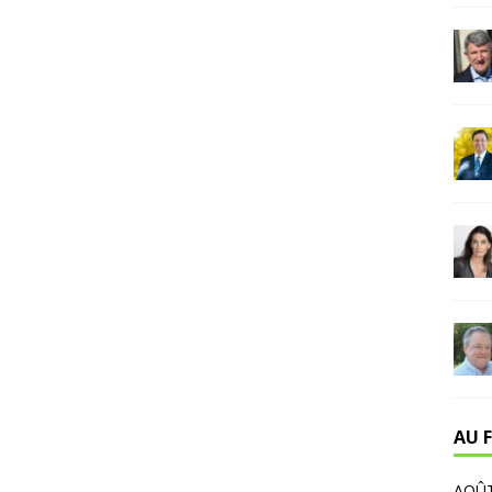
AU F
AOÛT