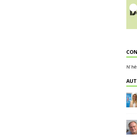
CON
N’ hé
AUT