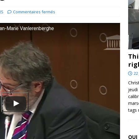
RS
Commentaires fermés
ean-Marie Vanlerenberghe
Thi
rig
22 
Chris
jeudi
calib
marse
tags
QUI 