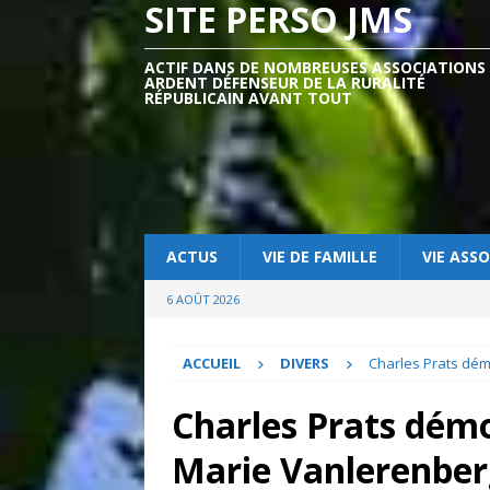
SITE PERSO JMS
ACTIF DANS DE NOMBREUSES ASSOCIATIONS
ARDENT DÉFENSEUR DE LA RURALITÉ
RÉPUBLICAIN AVANT TOUT
ACTUS
VIE DE FAMILLE
VIE ASSO
6 AOÛT 2026
ACCUEIL
DIVERS
Charles Prats dém
Charles Prats démo
Marie Vanlerenbe