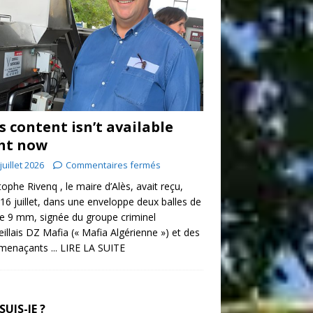
s content isn’t available
ht now
juillet 2026
Commentaires fermés
tophe Rivenq , le maire d’Alès, avait reçu,
 16 juillet, dans une enveloppe deux balles de
re 9 mm, signée du groupe criminel
illais DZ Mafia (« Mafia Algérienne ») et des
 menaçants
... LIRE LA SUITE
SUIS-JE ?