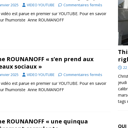
anvier 2025
VIDEO YOUTUBE
Commentaires fermés
 vidéo est parue en premier sur YOUTUBE. Pour en savoir
 sur l’humoriste Anne ROUMANOFF
Thi
e ROUNANOFF « s’en prend aux
rig
eaux sociaux »
22 
anvier 2025
VIDEO YOUTUBE
Commentaires fermés
Chris
jeudi
 vidéo est parue en premier sur YOUTUBE. Pour en savoir
calib
 sur l’humoriste Anne ROUMANOFF
marse
tags
ne ROUNANOFF « une quinqua
QUI 