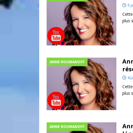
5 j
Cette
plus
Ann
ANNE ROUMANOFF
rés
4 j
Cette
plus
An
ANNE ROUMANOFF