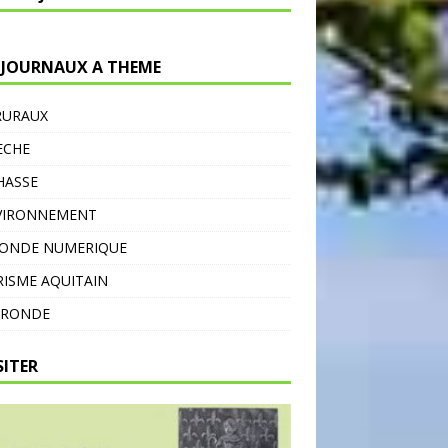
 JOURNAUX A THEME
RURAUX
ECHE
HASSE
VIRONNEMENT
MONDE NUMERIQUE
ISME AQUITAIN
IRONDE
SITER