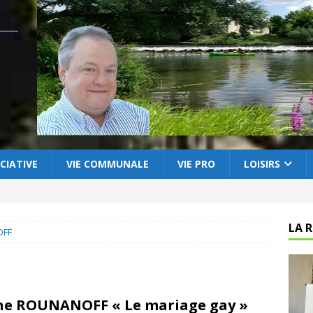
CIATIVE
VIE COMMUNALE
VIE PRO
LOISIRS
LA 
OFF
e ROUNANOFF « Le mariage gay »