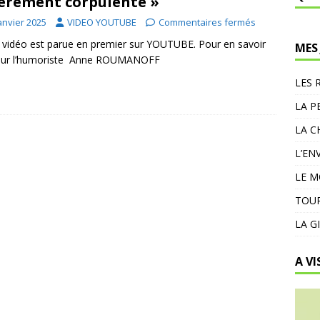
èrement corpulente »
anvier 2025
VIDEO YOUTUBE
Commentaires fermés
 vidéo est parue en premier sur YOUTUBE. Pour en savoir
MES
 sur l’humoriste Anne ROUMANOFF
LES 
LA P
LA C
L’EN
LE 
TOUR
LA G
A VI