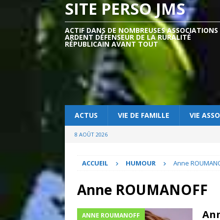
SITE PERSO JMS
ACTIF DANS DE NOMBREUSES ASSOCIATIONS
ARDENT DÉFENSEUR DE LA RURALITÉ
RÉPUBLICAIN AVANT TOUT
ACTUS
VIE DE FAMILLE
VIE ASSO
8 AOÛT 2026
ACCUEIL
HUMOUR
Anne ROUMAN
Anne ROUMANOFF
Ann
ANNE ROUMANOFF