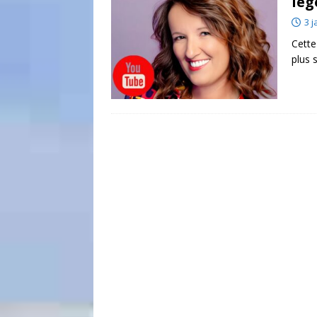
lég
3 j
Cette
plus