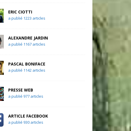
ERIC CIOTTI
a publié 1223 articles
ALEXANDRE JARDIN
a publié 1167 articles
PASCAL BONIFACE
a publié 1142 articles
PRESSE WEB
a publié 977 articles
ARTICLE FACEBOOK
a publié 930 articles