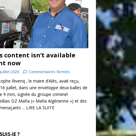
s content isn’t available
ht now
juillet 2026
Commentaires fermés
tophe Rivenq , le maire d’Alès, avait reçu,
 16 juillet, dans une enveloppe deux balles de
re 9 mm, signée du groupe criminel
illais DZ Mafia (« Mafia Algérienne ») et des
 menaçants
... LIRE LA SUITE
SUIS-JE ?