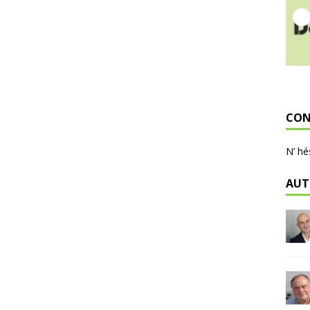
CON
N’ hé
AUT