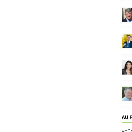
AU F
AOÛT