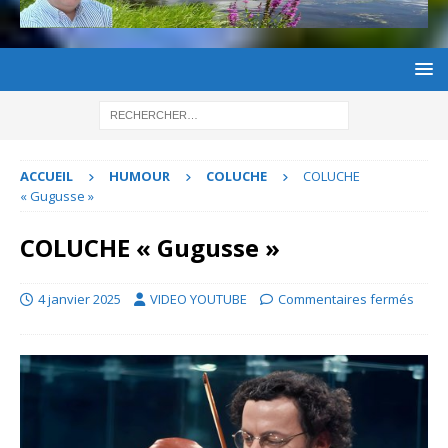
ACCUEIL
HUMOUR
COLUCHE
COLUCHE
« Gugusse »
COLUCHE « Gugusse »
4 janvier 2025
VIDEO YOUTUBE
Commentaires fermés