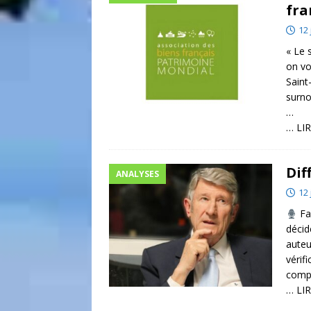
fra
12 
« Le 
on vo
Saint
surno
…
… LIR
Dif
ANALYSES
12 
Fac
décid
auteu
vérif
compl
… LIR