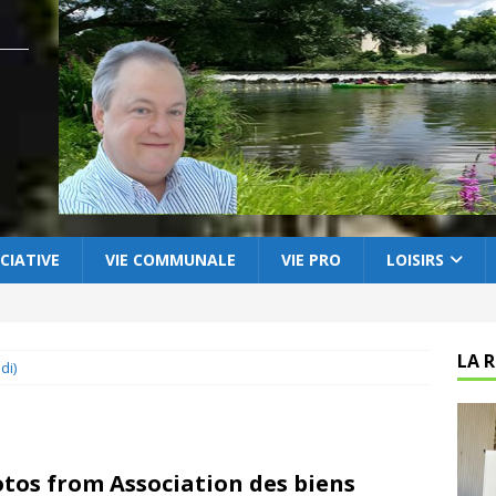
CIATIVE
VIE COMMUNALE
VIE PRO
LOISIRS
LA 
di)
tos from Association des biens