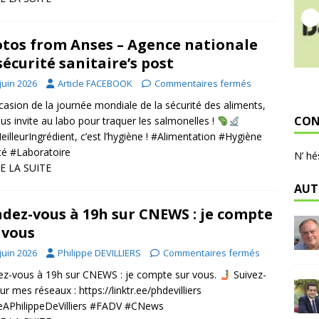
tos from Anses – Agence nationale
sécurité sanitaire’s post
juin 2026
Article FACEBOOK
Commentaires fermés
ccasion de la journée mondiale de la sécurité des aliments,
CON
us invite au labo pour traquer les salmonelles !
illeurIngrédient, c’est l’hygiène ! #Alimentation #Hygiène
é #Laboratoire
N’ hé
E LA SUITE
AUT
dez-vous à 19h sur CNEWS : je compte
 vous
juin 2026
Philippe DEVILLIERS
Commentaires fermés
z-vous à 19h sur CNEWS : je compte sur vous.
Suivez-
ur mes réseaux : https://linktr.ee/phdevilliers
APhilippeDeVilliers #FADV #CNews