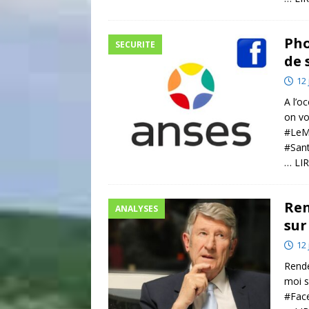
Pho
SECURITE
de 
12 
A l’o
on vo
#LeMe
#Sant
… LIR
Ren
ANALYSES
sur
12 
Rende
moi s
#Face