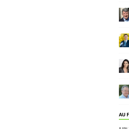
AU F
JUIN