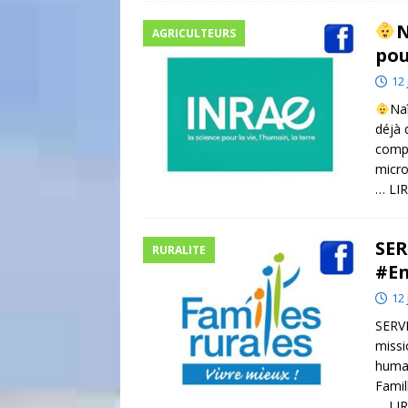
N
AGRICULTEURS
pou
12 
Naî
déjà 
compo
micro
… LIR
SER
RURALITE
#En
12 
SERVI
missi
humai
Famil
… LIR