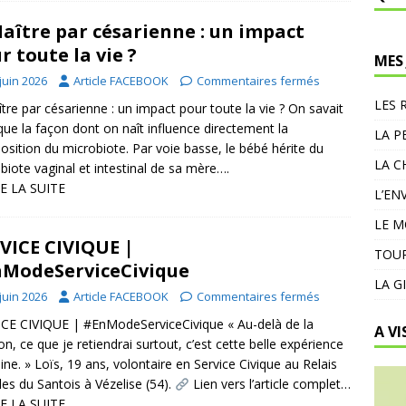
aître par césarienne : un impact
r toute la vie ?
MES
juin 2026
Article FACEBOOK
Commentaires fermés
LES 
tre par césarienne : un impact pour toute la vie ? On savait
que la façon dont on naît influence directement la
LA P
sition du microbiote. Par voie basse, le bébé hérite du
LA C
biote vaginal et intestinal de sa mère….
E LA SUITE
L’EN
LE 
VICE CIVIQUE |
TOUR
ModeServiceCivique
LA G
juin 2026
Article FACEBOOK
Commentaires fermés
CE CIVIQUE | #EnModeServiceCivique « Au-delà de la
A VI
on, ce que je retiendrai surtout, c’est cette belle expérience
ne. » Loïs, 19 ans, volontaire en Service Civique au Relais
les du Santois à Vézelise (54).
Lien vers l’article complet…
E LA SUITE