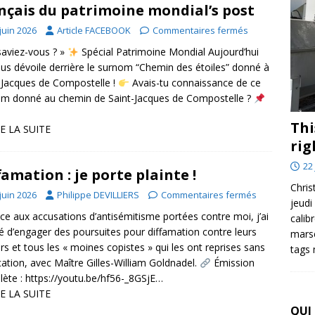
nçais du patrimoine mondial’s post
juin 2026
Article FACEBOOK
Commentaires fermés
saviez-vous ? »
Spécial Patrimoine Mondial Aujourd’hui
us dévoile derrière le surnom “Chemin des étoiles” donné à
-Jacques de Compostelle !
Avais-tu connaissance de ce
m donné au chemin de Saint-Jacques de Compostelle ?
Thi
E LA SUITE
rig
22 
famation : je porte plainte !
Chris
juin 2026
Philippe DEVILLIERS
Commentaires fermés
jeudi
e aux accusations d’antisémitisme portées contre moi, j’ai
calib
é d’engager des poursuites pour diffamation contre leurs
marse
rs et tous les « moines copistes » qui les ont reprises sans
tags
ication, avec Maître Gilles-William Goldnadel.
Émission
ète : https://youtu.be/hf56-_8GSjE…
E LA SUITE
QUI 