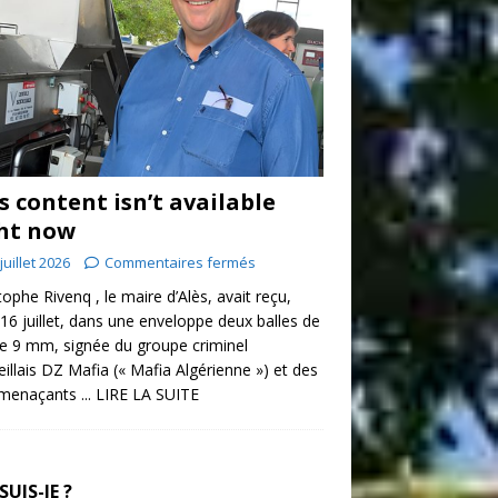
s content isn’t available
ht now
juillet 2026
Commentaires fermés
tophe Rivenq , le maire d’Alès, avait reçu,
 16 juillet, dans une enveloppe deux balles de
re 9 mm, signée du groupe criminel
illais DZ Mafia (« Mafia Algérienne ») et des
 menaçants
... LIRE LA SUITE
SUIS-JE ?